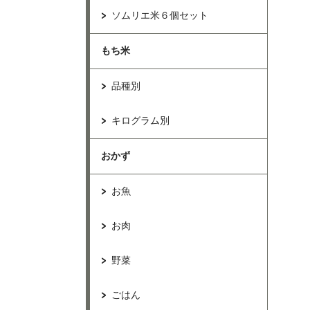
ソムリエ米６個セット
もち米
品種別
キログラム別
おかず
お魚
お肉
野菜
ごはん