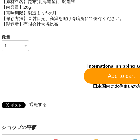
【原材料名】昆布(北海道産)、醸造酢
【内容量】20g
【賞味期限】製造より6ヶ月
【保存方法】直射日光、高温を避け冷暗所にて保存ください。
【製造者】有限会社大脇昆布
数量
International shipping a
Add to cart
日本国内にお住まいの
通報する
ショップの評価